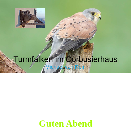
Turmfalken im Corbusierhaus
Michael von Rein