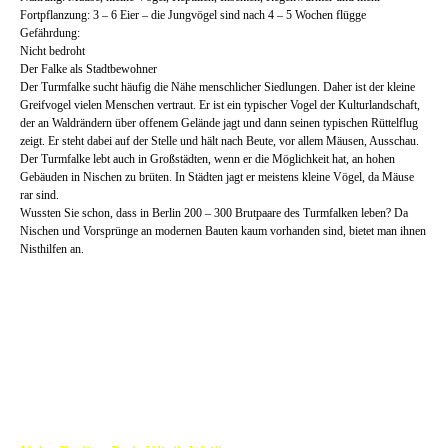
Fortpflanzung: 3 – 6 Eier – die Jungvögel sind nach 4 – 5 Wochen flügge
Gefährdung:
Nicht bedroht
Der Falke als Stadtbewohner
Der Turmfalke sucht häufig die Nähe menschlicher Siedlungen. Daher ist der kleine
Greifvogel vielen Menschen vertraut. Er ist ein typischer Vogel der Kulturlandschaft,
der an Waldrändern über offenem Gelände jagt und dann seinen typischen Rüttelflug
zeigt. Er steht dabei auf der Stelle und hält nach Beute, vor allem Mäusen, Ausschau.
Der Turmfalke lebt auch in Großstädten, wenn er die Möglichkeit hat, an hohen
Gebäuden in Nischen zu brüten. In Städten jagt er meistens kleine Vögel, da Mäuse
rar sind.
Wussten Sie schon, dass in Berlin 200 – 300 Brutpaare des Turmfalken leben? Da
Nischen und Vorsprünge an modernen Bauten kaum vorhanden sind, bietet man ihnen
Nisthilfen an.
Turmfalkenkameras in Berlin