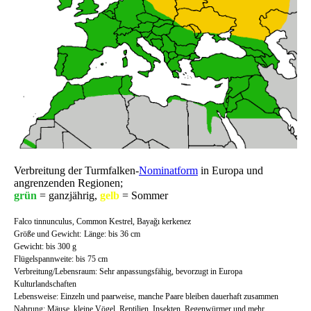
Verbreitung der Turmfalken-
Nominatform
in Europa und
angrenzenden Regionen;
grün
= ganzjährig,
gelb
= Sommer
Falco tinnunculus, Common Kestrel, Bayağı kerkenez
Größe und Gewicht:
Länge: bis 36 cm
Gewicht: bis 300 g
Flügelspannweite: bis 75 cm
Verbreitung/Lebensraum: Sehr anpassungsfähig, bevorzugt in Europa
Kulturlandschaften
Lebensweise: Einzeln und paarweise, manche Paare bleiben dauerhaft zusammen
Nahrung: Mäuse, kleine Vögel, Reptilien, Insekten, Regenwürmer und mehr