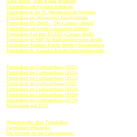
Nabu Berlin
- Park-Klinik Weißesee
Turmfalken am Vivantes Klinikum
Turmfalken in der St. Nikolai-Kirche Spandau
Turmfalken am Wasserturm Jungfernheide
Turmfalken FU Berlin - TM-Campus Düppel
Turmfalken am Arndt Gymnasium Dahlem
Turmfalken Auf dem EUREF-Campus Berlin
Turmfalken im MPI für Bildungsforschung Berlin
Turmfalken Trinitatis Kirche Berlin Charlottenburg
Turmfalken St. Antonius Kirche Oberschöneweide
Archiv Tagebücher
Turmfalken im Corbusierhaus (2025)
Turmfalken im Corbusierhaus (2024)
Turmfalken im Corbusierhaus (2023)
Turmfalken im Corbusierhaus (2022)
Turmfalken im Corbusierhaus (2021)
Turmfalken im Corbusierhaus (2020)
Turmfalken im Corbusierhaus (2019)
Brutstatistik seit 2019
Informationen
Wissenswertes über Turmfalken
Turmfalken-Wikipedia
Die Technik für die Falkenkameras