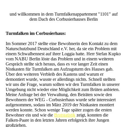
und willkommen in dem Turmfalkenappartement "1101" auf
dem Dach des Corbusierhauses Berlin
Turmfalken im Corbusierhaus:
Im Sommer 2017 stellte eine Bewohnerin den Kontakt zu dem
Naturschutzbund Deutschland e.V. her, da sie ein Problem mit
einem Schwalbennest auf ihrer Loggia hatte. Herr Stefan Kupko
vom NABU Berlin löste das Problem und in einem weiteren
Gespräch stellte sich heraus, dass es vor langer Zeit einen
Nistkasten für Turmfalken am Aufzugsturm des Hauses gab.
Über den weiteren Verbleib des Kastens und warum er
demontiert wurde, wusste er allerdings nichts. Schnell stellten
wir uns die Frage, warum sollten wir den Turmfalken in unserer
Umgebung nicht wieder eine Möglichkeit zum Brüten anbieten.
Meine Anfrage bei der Verwaltung, den Beiräten sowie den
Bewohnern der WEG - Corbusierhaus wurde sehr interessiert
aufgenommen, sodass im März 2019 der Nistkasten montiert
werden konnte. Schon wenige Tage später zogen die ersten
Bewohner ein und wie die
Brutstatistik
zeigt, konnten die
Falken-Paare in den letzten Jahren erfolgreich ihre Jungen
großziehen.