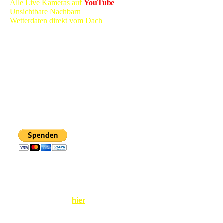
Alle Live Kameras auf
YouTube
Unsichtbare Nachbarn
Wetterdaten direkt vom Dach
Sie möchten dieses privat finanzierte Projekt mit einer Spende
unterstützen? Dann haben Sie durch einen Klick auf den
nebenstehenden Button Gelegenheit dazu!
Vielen Dank
Falls Sie das Turmfalken - Live - TV - mit einer Spende
unterstützen möchten aber PayPal nicht nutzen wollen oder
können, finden Sie
hier
die Kontodaten für Ihre Spende.
Mit Ihrer Spende werden die Streaming- und Kamerakosten