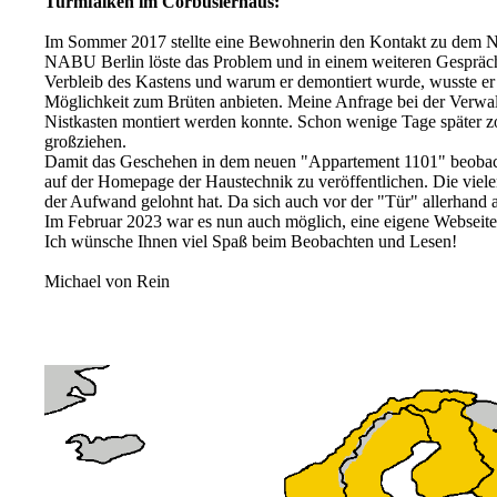
Turmfalken im Corbusierhaus:
Im Sommer 2017 stellte eine Bewohnerin den Kontakt zu dem Na
NABU Berlin löste das Problem und in einem weiteren Gespräch s
Verbleib des Kastens und warum er demontiert wurde, wusste er a
Möglichkeit zum Brüten anbieten. Meine Anfrage bei der Verwa
Nistkasten montiert werden konnte. Schon wenige Tage später z
großziehen.
Damit das Geschehen in dem neuen "Appartement 1101" beobachte
auf der Homepage der Haustechnik zu veröffentlichen. Die vielen
der Aufwand gelohnt hat. Da sich auch vor der "Tür" allerhand 
Im Februar 2023 war es nun auch möglich, eine eigene Webseite 
Ich wünsche Ihnen viel Spaß beim Beobachten und Lesen!
Michael von Rein