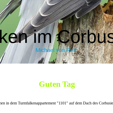
ken im Corbu
Michael von Rein
en in dem Turmfalkenappartement "1101" auf dem Dach des Corbusie