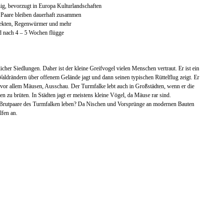
g, bevorzugt in Europa Kulturlandschaften
 Paare bleiben dauerhaft zusammen
nsekten, Regenwürmer und mehr
nd nach 4 – 5 Wochen flügge
her Siedlungen. Daher ist der kleine Greifvogel vielen Menschen vertraut. Er ist ein
Waldrändern über offenem Gelände jagt und dann seinen typischen Rüttelflug zeigt. Er
e, vor allem Mäusen, Ausschau. Der Turmfalke lebt auch in Großstädten, wenn er die
 zu brüten. In Städten jagt er meistens kleine Vögel, da Mäuse rar sind.
0 Brutpaare des Turmfalken leben? Da Nischen und Vorsprünge an modernen Bauten
lfen an.