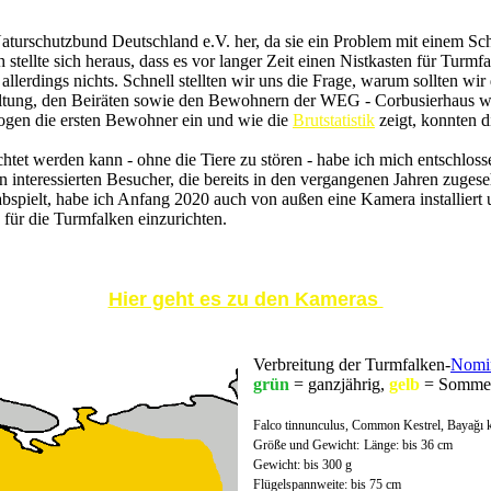
turschutzbund Deutschland e.V. her, da sie ein Problem mit einem Sc
tellte sich heraus, dass es vor langer Zeit einen Nistkasten für Tur
llerdings nichts. Schnell stellten wir uns die Frage, warum sollten w
ltung, den Beiräten sowie den Bewohnern der WEG - Corbusierhaus wu
ogen die ersten Bewohner ein und wie die
Brutstatistik
zeigt, konnten d
t werden kann - ohne die Tiere zu stören - habe ich mich entschlosse
 interessierten Besucher, die bereits in den vergangenen Jahren zugese
abspielt, habe ich Anfang 2020 auch von außen eine Kamera installiert
für die Turmfalken einzurichten.
Hier geht es zu den Kameras
Verbreitung der Turmfalken-
Nomi
grün
= ganzjährig,
gelb
= Somme
Falco tinnunculus, Common Kestrel, Bayağı 
Größe und Gewicht:
Länge: bis 36 cm
Gewicht: bis 300 g
Flügelspannweite: bis 75 cm