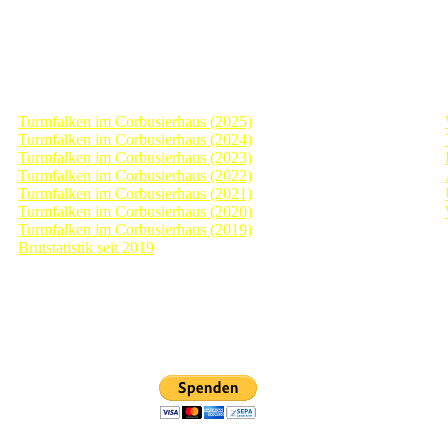
Archiv Tagebücher
Turmfalken im Corbusierhaus (2025)
Turmfalken im Corbusierhaus (2024)
Turmfalken im Corbusierhaus (2023)
Turmfalken im Corbusierhaus (2022)
Turmfalken im Corbusierhaus (2021)
Turmfalken im Corbusierhaus (2020)
Turmfalken im Corbusierhaus (2019)
Brutstatistik seit 2019
nterstützen? Dann
Falls Sie das Turmfalk
egenheit dazu!
PayPal nicht nutzen wo
Spende.