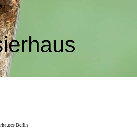
sierhaus
rhauses Berlin