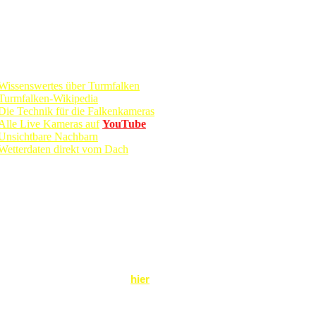
Informationen
Wissenswertes über Turmfalken
Turmfalken-Wikipedia
Die Technik für die Falkenkameras
Alle Live Kameras auf
YouTube
Unsichtbare Nachbarn
Wetterdaten direkt vom Dach
en - Live - TV - mit einer Spende unterstützen möchten aber
llen oder können, finden Sie
hier
die Kontodaten für Ihre