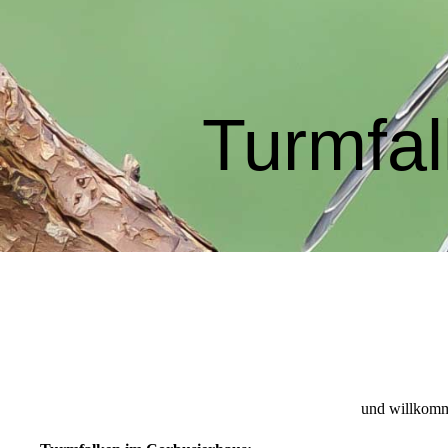
Turmfal
und willkomm