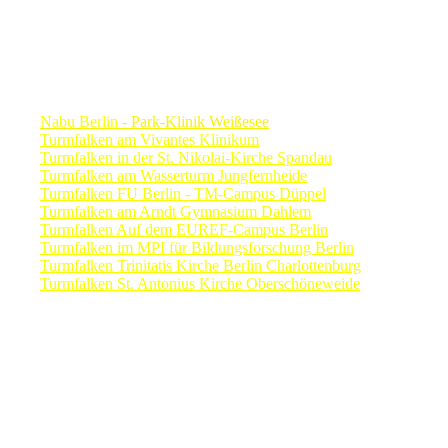
Turmfalkenkameras in Berlin
Nabu Berlin
- Park-Klinik Weißesee
Turmfalken am Vivantes Klinikum
Turmfalken in der St. Nikolai-Kirche Spandau
Turmfalken am Wasserturm Jungfernheide
Turmfalken FU Berlin - TM-Campus Düppel
Turmfalken am Arndt Gymnasium Dahlem
Turmfalken Auf dem EUREF-Campus Berlin
Turmfalken im MPI für Bildungsforschung Berlin
Turmfalken Trinitatis Kirche Berlin Charlottenburg
Turmfalken St. Antonius Kirche Oberschöneweide
Sie möchten dieses privat finanzierte Projekt mit einer Spende u
haben Sie durch einen Klick auf den nebenstehenden Button Gel