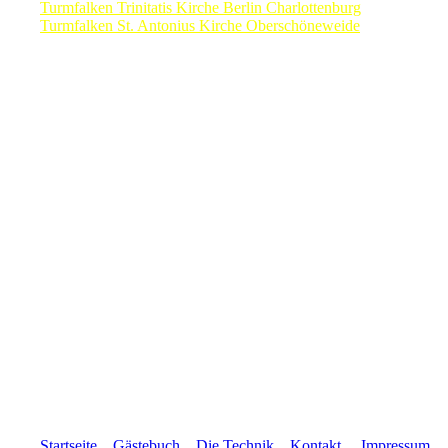
Turmfalken Trinitatis Kirche Berlin Charlottenburg
Turmfalken St. Antonius Kirche Oberschöneweide
Sie möchten dieses privat finanzierte Projekt mit einer Spende u
haben Sie durch einen Klick auf den nebenstehenden Button Gel
Mit Ihrer Spende werden die Stre
Startseite
Gästebuch
Die Technik
Kontakt
Impressum