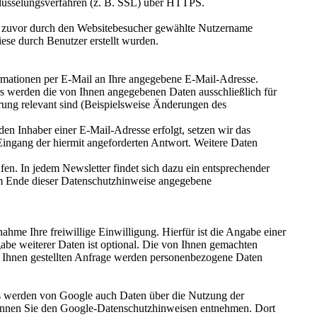
hlüsselungsverfahren (z. B. SSL) über HTTPS.
r zuvor durch den Websitebesucher gewählte Nutzername
iese durch Benutzer erstellt wurden.
ormationen per E-Mail an Ihre angegebene E-Mail-Adresse.
s werden die von Ihnen angegebenen Daten ausschließlich für
rung relevant sind (Beispielsweise Änderungen des
en Inhaber einer E-Mail-Adresse erfolgt, setzen wir das
 Eingang der hiermit angeforderten Antwort. Weitere Daten
en. In jedem Newsletter findet sich dazu ein entsprechender
am Ende dieser Datenschutzhinweise angegebene
ahme Ihre freiwillige Einwilligung. Hierfür ist die Angabe einer
abe weiterer Daten ist optional. Die von Ihnen gemachten
 Ihnen gestellten Anfrage werden personenbezogene Daten
s werden von Google auch Daten über die Nutzung der
können Sie den Google-Datenschutzhinweisen entnehmen. Dort