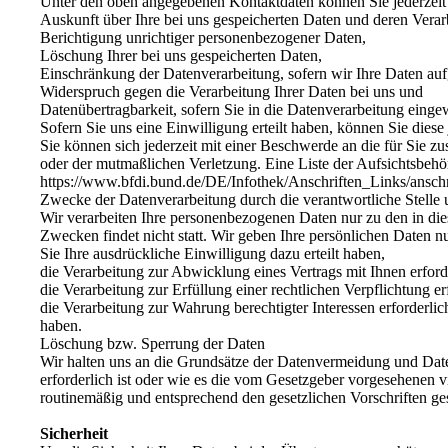
Unter den oben angegebenen Kontaktdaten können Sie jederzeit
Auskunft über Ihre bei uns gespeicherten Daten und deren Verar
Berichtigung unrichtiger personenbezogener Daten,
Löschung Ihrer bei uns gespeicherten Daten,
Einschränkung der Datenverarbeitung, sofern wir Ihre Daten aufg
Widerspruch gegen die Verarbeitung Ihrer Daten bei uns und
Datenübertragbarkeit, sofern Sie in die Datenverarbeitung einge
Sofern Sie uns eine Einwilligung erteilt haben, können Sie diese
Sie können sich jederzeit mit einer Beschwerde an die für Sie z
oder der mutmaßlichen Verletzung. Eine Liste der Aufsichtsbehörd
https://www.bfdi.bund.de/DE/Infothek/Anschriften_Links/anschr
Zwecke der Datenverarbeitung durch die verantwortliche Stelle 
Wir verarbeiten Ihre personenbezogenen Daten nur zu den in di
Zwecken findet nicht statt. Wir geben Ihre persönlichen Daten nu
Sie Ihre ausdrückliche Einwilligung dazu erteilt haben,
die Verarbeitung zur Abwicklung eines Vertrags mit Ihnen erforde
die Verarbeitung zur Erfüllung einer rechtlichen Verpflichtung erf
die Verarbeitung zur Wahrung berechtigter Interessen erforderli
haben.
Löschung bzw. Sperrung der Daten
Wir halten uns an die Grundsätze der Datenvermeidung und Date
erforderlich ist oder wie es die vom Gesetzgeber vorgesehenen v
routinemäßig und entsprechend den gesetzlichen Vorschriften ges
Sicherheit