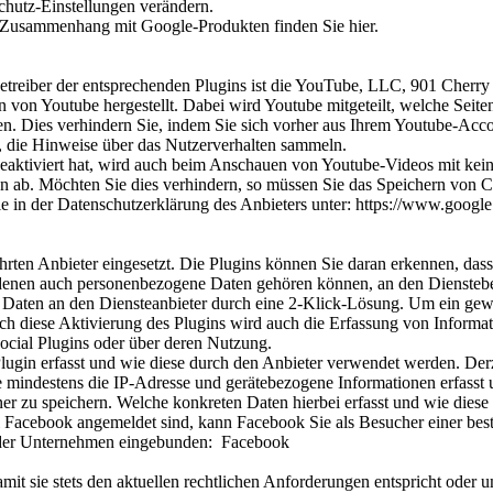
chutz-Einstellungen verändern.
 Zusammenhang mit Google-Produkten finden Sie hier.
Betreiber der entsprechenden Plugins ist die YouTube, LLC, 901 Cher
von Youtube hergestellt. Dabei wird Youtube mitgeteilt, welche Seit
en. Dies verhindern Sie, indem Sie sich vorher aus Ihrem Youtube-Acc
n, die Hinweise über das Nutzerverhalten sammeln.
ktiviert hat, wird auch beim Anschauen von Youtube-Videos mit keine
 ab. Möchten Sie dies verhindern, so müssen Sie das Speichern von C
in der Datenschutzerklärung des Anbieters unter: https://www.google.d
rten Anbieter eingesetzt. Die Plugins können Sie daran erkennen, das
denen auch personenbezogene Daten gehören können, an den Dienstebet
aten an den Diensteanbieter durch eine 2-Klick-Lösung. Um ein gewüns
rch diese Aktivierung des Plugins wird auch die Erfassung von Informa
Social Plugins oder über deren Nutzung.
 Plugin erfasst und wie diese durch den Anbieter verwendet werden. De
mindestens die IP-Adresse und gerätebezogene Informationen erfasst un
r zu speichern. Welche konkreten Daten hierbei erfasst und wie diese
ei Facebook angemeldet sind, kann Facebook Sie als Besucher einer best
ender Unternehmen eingebunden: Facebook
amit sie stets den aktuellen rechtlichen Anforderungen entspricht ode