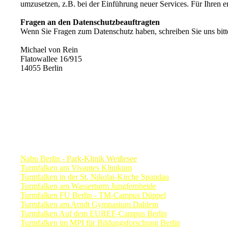
umzusetzen, z.B. bei der Einführung neuer Services. Für Ihren 
Fragen an den Datenschutzbeauftragten
Wenn Sie Fragen zum Datenschutz haben, schreiben Sie uns bitte
Michael von Rein
Flatowallee 16/915
14055 Berlin
Turmfalkenkameras in Berlin
Nabu Berlin
- Park-Klinik Weißesee
Turmfalken am Vivantes Klinikum
Turmfalken in der St. Nikolai-Kirche Spandau
Turmfalken am Wasserturm Jungfernheide
Turmfalken FU Berlin - TM-Campus Düppel
Turmfalken am Arndt Gymnasium Dahlem
Turmfalken Auf dem EUREF-Campus Berlin
Turmfalken im MPI für Bildungsforschung Berlin