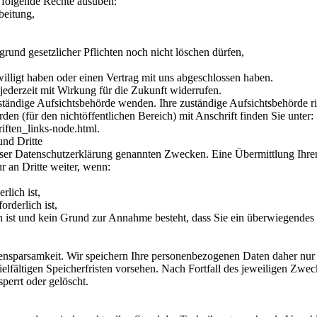
 folgende Rechte ausüben:
beitung,
rund gesetzlicher Pflichten noch nicht löschen dürfen,
willigt haben oder einen Vertrag mit uns abgeschlossen haben.
 jederzeit mit Wirkung für die Zukunft widerrufen.
uständige Aufsichtsbehörde wenden. Ihre zuständige Aufsichtsbehörde r
en (für den nichtöffentlichen Bereich) mit Anschrift finden Sie unter:
iften_links-node.html.
und Dritte
eser Datenschutzerklärung genannten Zwecken. Eine Übermittlung Ihrer
r an Dritte weiter, wenn:
rlich ist,
orderlich ist,
ch ist und kein Grund zur Annahme besteht, dass Sie ein überwiegendes
nsparsamkeit. Wir speichern Ihre personenbezogenen Daten daher nur 
ielfältigen Speicherfristen vorsehen. Nach Fortfall des jeweiligen Zw
perrt oder gelöscht.