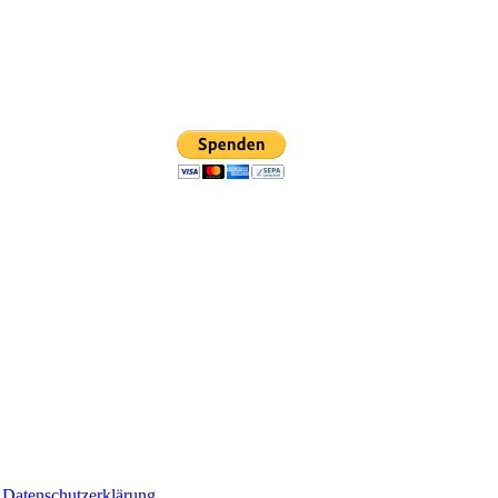
nterstützen? Dann
Falls Sie das Turmfalk
egenheit dazu!
PayPal nicht nutzen wo
Spende.
Vielen Dank
aming- und Kamerakosten unterstützt. Ein Teil geht an den NABU Berli
Besucher in 2026
Besucher - seit 01.03.2023
Datenschutzerklärung