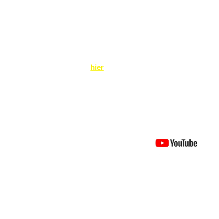
en - Live - TV - mit einer Spende unterstützen möchten aber
llen oder können, finden Sie
hier
die Kontodaten für Ihre
n für seine hervorragende Arbeit.