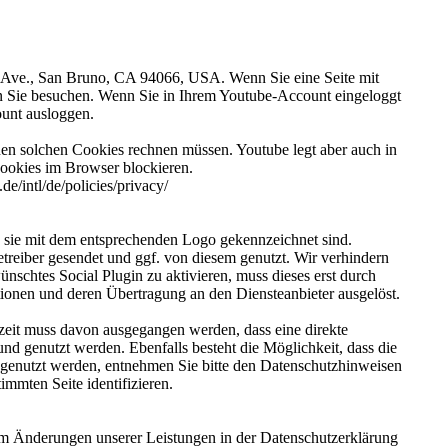
ry Ave., San Bruno, CA 94066, USA. Wenn Sie eine Seite mit
en Sie besuchen. Wenn Sie in Ihrem Youtube-Account eingeloggt
ount ausloggen.
n solchen Cookies rechnen müssen. Youtube legt aber auch in
ookies im Browser blockieren.
e/intl/de/policies/privacy/
s sie mit dem entsprechenden Logo gekennzeichnet sind.
reiber gesendet und ggf. von diesem genutzt. Wir verhindern
chtes Social Plugin zu aktivieren, muss dieses erst durch
tionen und deren Übertragung an den Diensteanbieter ausgelöst.
rzeit muss davon ausgegangen werden, dass eine direkte
d genutzt werden. Ebenfalls besteht die Möglichkeit, dass die
 genutzt werden, entnehmen Sie bitte den Datenschutzhinweisen
immten Seite identifizieren.
r um Änderungen unserer Leistungen in der Datenschutzerklärung