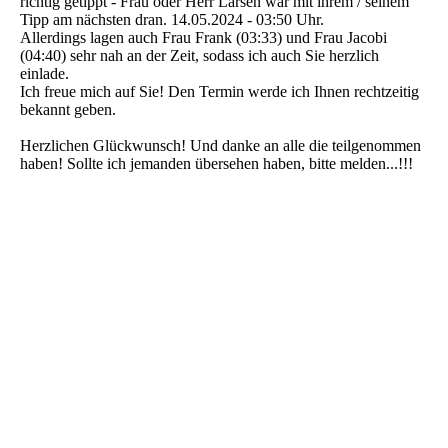
richtig getippt - Frau oder Herr Larsen war mit ihrem / seinem
Tipp am nächsten dran. 14.05.2024 - 03:50 Uhr.
Allerdings lagen auch Frau Frank (03:33) und Frau Jacobi
(04:40) sehr nah an der Zeit, sodass ich auch Sie herzlich
einlade.
Ich freue mich auf Sie! Den Termin werde ich Ihnen rechtzeitig
bekannt geben.
Herzlichen Glückwunsch! Und danke an alle die teilgenommen
haben! Sollte ich jemanden übersehen haben, bitte melden...!!!