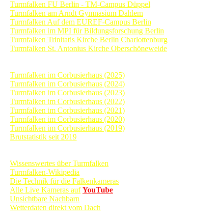
Turmfalken FU Berlin - TM-Campus Düppel
Turmfalken am Arndt Gymnasium Dahlem
Turmfalken Auf dem EUREF-Campus Berlin
Turmfalken im MPI für Bildungsforschung Berlin
Turmfalken Trinitatis Kirche Berlin Charlottenburg
Turmfalken St. Antonius Kirche Oberschöneweide
Archiv Tagebücher
Turmfalken im Corbusierhaus (2025)
Turmfalken im Corbusierhaus (2024)
Turmfalken im Corbusierhaus (2023)
Turmfalken im Corbusierhaus (2022)
Turmfalken im Corbusierhaus (2021)
Turmfalken im Corbusierhaus (2020)
Turmfalken im Corbusierhaus (2019)
Brutstatistik seit 2019
Informationen
Wissenswertes über Turmfalken
Turmfalken-Wikipedia
Die Technik für die Falkenkameras
Alle Live Kameras auf
YouTube
Unsichtbare Nachbarn
Wetterdaten direkt vom Dach