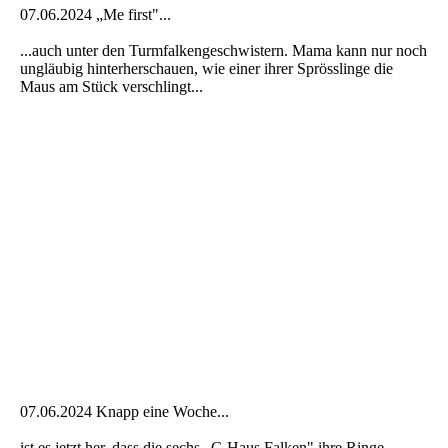
07.06.2024 „Me first"...
...auch unter den Turmfalkengeschwistern. Mama kann nur noch
ungläubig hinterherschauen, wie einer ihrer Sprösslinge die
Maus am Stück verschlingt...
07.06.2024 Knapp eine Woche...
ist es jetzt her, dass die sechs „C-Haus Falken" ihre Ringe