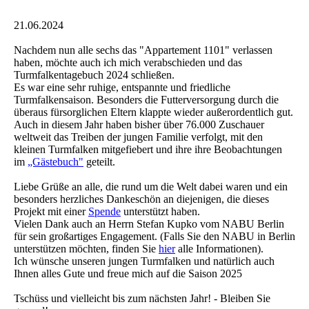
21.06.2024
Nachdem nun alle sechs das "Appartement 1101" verlassen
haben, möchte auch ich mich verabschieden und das
Turmfalkentagebuch 2024 schließen.
Es war eine sehr ruhige, entspannte und friedliche
Turmfalkensaison. Besonders die Futterversorgung durch die
überaus fürsorglichen Eltern klappte wieder außerordentlich gut.
Auch in diesem Jahr haben bisher über 76.000 Zuschauer
weltweit das Treiben der jungen Familie verfolgt, mit den
kleinen Turmfalken mitgefiebert und ihre ihre Beobachtungen
im
„Gästebuch"
geteilt.
Liebe Grüße an alle, die rund um die Welt dabei waren und ein
besonders herzliches Dankeschön an diejenigen, die dieses
Projekt mit einer
Spende
unterstützt haben.
Vielen Dank auch an Herrn Stefan Kupko vom NABU Berlin
für sein großartiges Engagement. (Falls Sie den NABU in Berlin
unterstützen möchten, finden Sie
hier
alle Informationen).
Ich wünsche unseren jungen Turmfalken und natürlich auch
Ihnen alles Gute und freue mich auf die Saison 2025
Tschüss und vielleicht bis zum nächsten Jahr! - Bleiben Sie