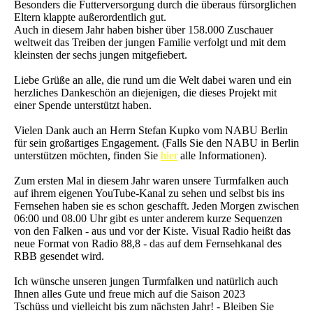
Besonders die Futterversorgung durch die überaus fürsorglichen
Eltern klappte außerordentlich gut.
Auch in diesem Jahr haben bisher über 158.000 Zuschauer
weltweit das Treiben der jungen Familie verfolgt und mit dem
kleinsten der sechs jungen mitgefiebert.
Liebe Grüße an alle, die rund um die Welt dabei waren und ein
herzliches Dankeschön an diejenigen, die dieses Projekt mit
einer Spende unterstützt haben.
Vielen Dank auch an Herrn Stefan Kupko vom NABU Berlin
für sein großartiges Engagement. (Falls Sie den NABU in Berlin
unterstützen möchten, finden Sie
hier
alle Informationen).
Zum ersten Mal in diesem Jahr waren unsere Turmfalken auch
auf ihrem eigenen YouTube-Kanal zu sehen und selbst bis ins
Fernsehen haben sie es schon geschafft. Jeden Morgen zwischen
06:00 und 08.00 Uhr gibt es unter anderem kurze Sequenzen
von den Falken - aus und vor der Kiste. Visual Radio heißt das
neue Format von Radio 88,8 - das auf dem Fernsehkanal des
RBB gesendet wird.
Ich wünsche unseren jungen Turmfalken und natürlich auch
Ihnen alles Gute und freue mich auf die Saison 2023
Tschüss und vielleicht bis zum nächsten Jahr! - Bleiben Sie