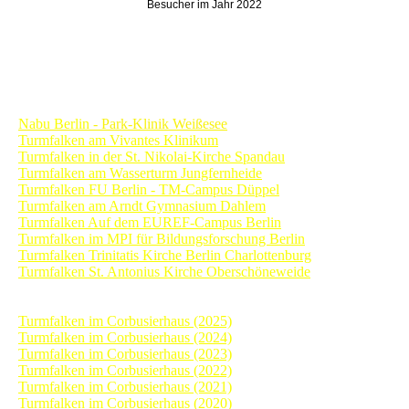
Besucher im Jahr 2022
Turmfalkenkameras in Berlin
Nabu Berlin
- Park-Klinik Weißesee
Turmfalken am Vivantes Klinikum
Turmfalken in der St. Nikolai-Kirche Spandau
Turmfalken am Wasserturm Jungfernheide
Turmfalken FU Berlin - TM-Campus Düppel
Turmfalken am Arndt Gymnasium Dahlem
Turmfalken Auf dem EUREF-Campus Berlin
Turmfalken im MPI für Bildungsforschung Berlin
Turmfalken Trinitatis Kirche Berlin Charlottenburg
Turmfalken St. Antonius Kirche Oberschöneweide
Archiv Tagebücher
Turmfalken im Corbusierhaus (2025)
Turmfalken im Corbusierhaus (2024)
Turmfalken im Corbusierhaus (2023)
Turmfalken im Corbusierhaus (2022)
Turmfalken im Corbusierhaus (2021)
Turmfalken im Corbusierhaus (2020)