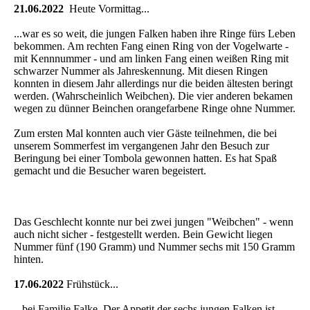
21.06.2022
Heute Vormittag...
...war es so weit, die jungen Falken haben ihre Ringe fürs Leben
bekommen. Am rechten Fang einen Ring von der Vogelwarte -
mit Kennnummer - und am linken Fang einen weißen Ring mit
schwarzer Nummer als Jahreskennung. Mit diesen Ringen
konnten in diesem Jahr allerdings nur die beiden ältesten beringt
werden. (Wahrscheinlich Weibchen). Die vier anderen bekamen
wegen zu dünner Beinchen orangefarbene Ringe ohne Nummer.
Zum ersten Mal konnten auch vier Gäste teilnehmen, die bei
unserem Sommerfest im vergangenen Jahr den Besuch zur
Beringung bei einer Tombola gewonnen hatten. Es hat Spaß
gemacht und die Besucher waren begeistert.
Das Geschlecht konnte nur bei zwei jungen "Weibchen" - wenn
auch nicht sicher - festgestellt werden. Bein Gewicht liegen
Nummer fünf (190 Gramm) und Nummer sechs mit 150 Gramm
hinten.
17.06.2022
Frühstück...
...bei Familie Falke. Der Appetit der sechs jungen Falken ist