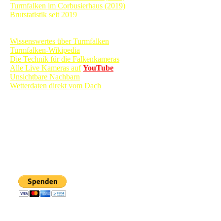
Turmfalken im Corbusierhaus (2019)
Brutstatistik seit 2019
Informationen
Wissenswertes über Turmfalken
Turmfalken-Wikipedia
Die Technik für die Falkenkameras
Alle Live Kameras auf
YouTube
Unsichtbare Nachbarn
Wetterdaten direkt vom Dach
Sie möchten dieses privat finanzierte Projekt mit einer Spende
unterstützen? Dann haben Sie durch einen Klick auf den
nebenstehenden Button Gelegenheit dazu!
Vielen Dank